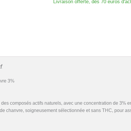
3%
Livraison offerte, dès 70 euros d'ac
-
Saveur
BOEUF
f
nvre 3%
its des composés actifs naturels, avec une concentration de 3% 
e de chanvre, soigneusement sélectionnée et sans THC, pour assur