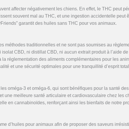
vent affecter négativement les chiens. En effet, le THC peut pén
sent souvent mal au THC, et une ingestion accidentelle peut êt
Friends” garantit des huiles sans THC pour vos animaux.
 méthodes traditionnelles et ne sont pas soumises au règlement
isolat CBD, ni distillat CBD, ni aucun extrait produit à l’aide 
 à la réglementation des aliments complémentaires pour les ani
lité et une sécurité optimales pour une tranquillité d’esprit total
ier les oméga-3 et oméga-6, qui sont bénéfiques pour la santé d
t une meilleure santé articulaire et cardiovasculaire chez les chi
le en cannabinoïdes, renforçant ainsi les bienfaits de notre pro
 d’huiles pour animaux afin de proposer des saveurs irrésist