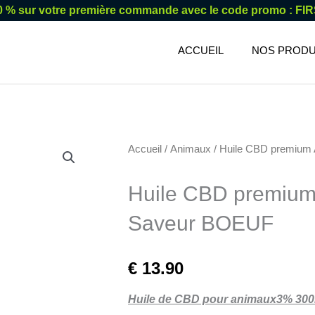
0 % sur votre première commande avec le code promo : FI
ACCUEIL
NOS PRODU
Accueil
/
Animaux
/ Huile CBD premiu
Huile CBD premiu
Saveur BOEUF
€
13.90
Huile de CBD pour animaux3% 300