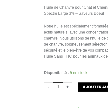
Huile de Chanvre pour Chat et Chien
Spectre Large 3% – Saveurs Boeuf
Notre huile est spécialement formulée
actifs naturels, avec une concentrati
chanvre. Nous utilisons de l’huile de
de chanvre, soigneusement sélection
sécurité et le bien-être de vos compa
Huile Sans THC pour les animaux de 
quantité
Disponibilité :
5 en stock
de
Huile
AJOUTER AU
-
+
CBD
premium
ANIMAUX